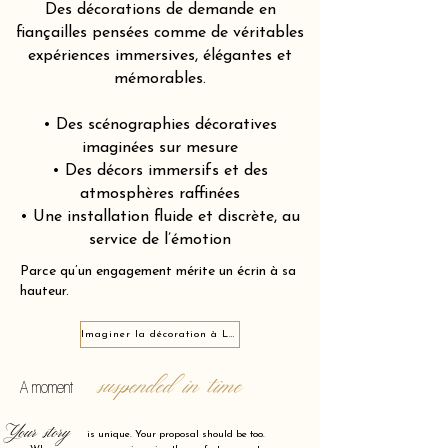
Des décorations de demande en
fiançailles pensées comme de véritables
expériences immersives, élégantes et
mémorables.
• Des scénographies décoratives
imaginées sur mesure
• Des décors immersifs et des
atmosphères raffinées
• Une installation fluide et discrète, au
service de l’émotion
Parce qu’un engagement mérite un écrin à sa
hauteur.
Imaginer la décoration à La Baule-Escoublac 44500
suspended in time
A moment
Your story
is unique. Your proposal should be too.