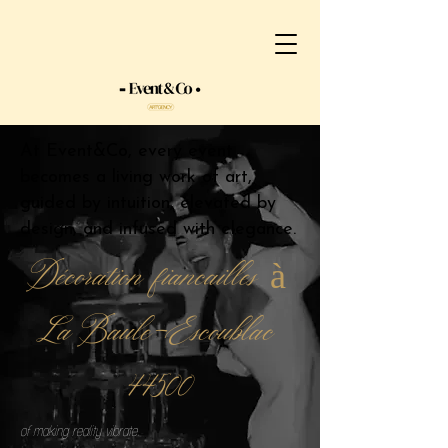
At Event&Co, every event
becomes a living work of art,
guided by intuition, elevated by
design, and infused with elegance.
Décoration fiancailles à
La Baule-Escoublac
44500
of making reality vibrate.