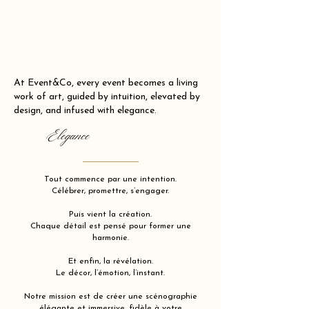
At Event&Co, every event becomes a living
work of art, guided by intuition, elevated by
design, and infused with elegance.
Elegance
Tout commence par une intention.
Célébrer, promettre, s’engager.
Puis vient la création.
Chaque détail est pensé pour former une
harmonie.
Et enfin, la révélation.
Le décor, l’émotion, l’instant.
Notre mission est de créer une scénographie
élégante et immersive, fidèle à votre