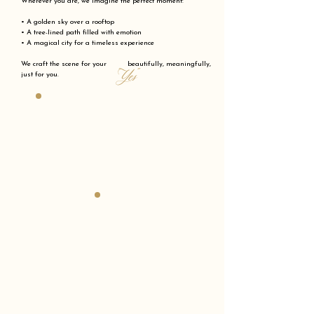
Wherever you are, we imagine the perfect moment:
• A golden sky over a rooftop
• A tree-lined path filled with emotion
• A magical city for a timeless experience
We craft the scene for your beautifully, meaningfully,
"Yes"
just for you.