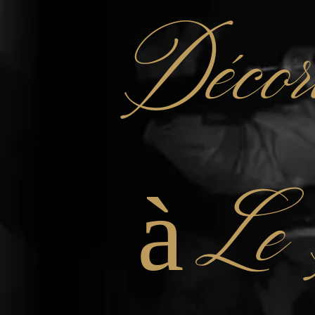
Décor
à Le