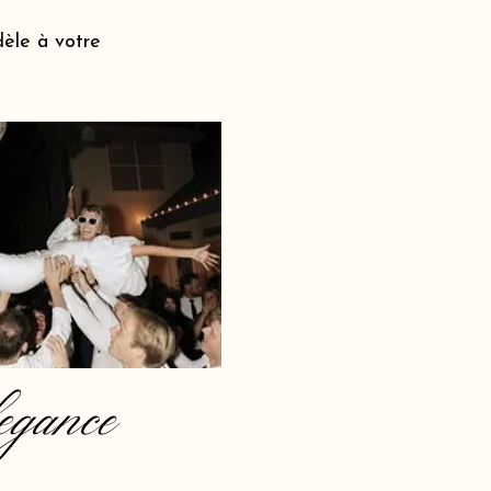
dèle à votre
egance