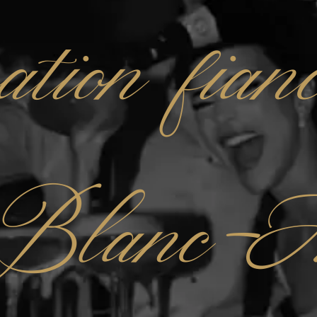
ation fianc
 Blanc-M