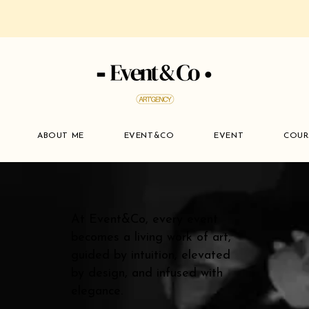
ABOUT ME
EVENT&CO
EVENT
COUR
At Event&Co, every event
becomes a living work of art,
guided by intuition, elevated
by design, and infused with
elegance.