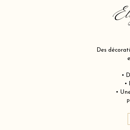
El
Des décorat
• D
• 
• Une
P