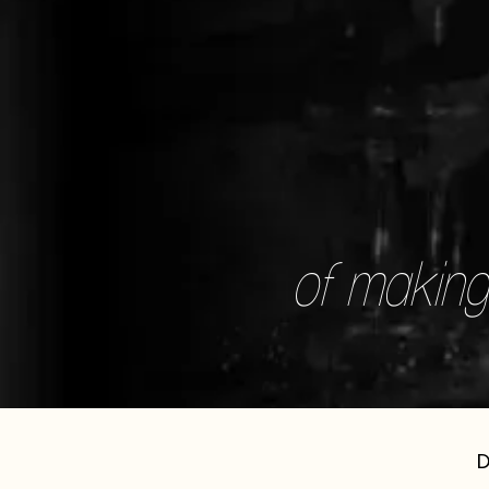
of making 
D