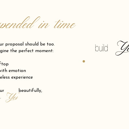
spended in time
Y
posal should be too.
build
gine the perfect moment:
oftop
 with emotion
eless experience
 your beautifully,
"Yes"
.