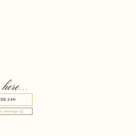
 here...
 DE 24H
un message