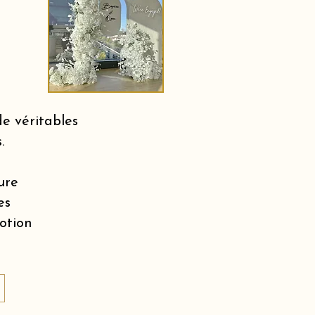
e véritables
.
ure
es
motion