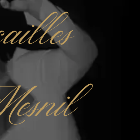
ailles
esnil