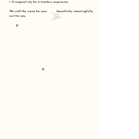
• A magical city for a timeless experience
We craft the scene for your beautifully, meaningfully,
"Yes"
just for you.