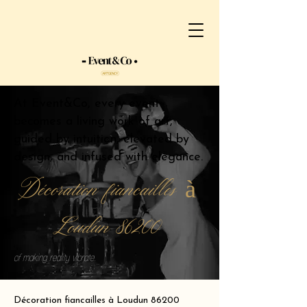
At Event&Co, every event
becomes a living work of art,
guided by intuition, elevated by
design, and infused with elegance.
Décoration fiancailles à
Loudun 86200
of making reality vibrate.
Décoration fiancailles à Loudun 86200