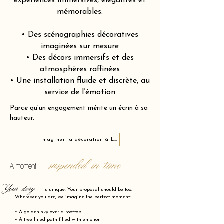
expériences immersives, élégantes et
mémorables.
• Des scénographies décoratives
imaginées sur mesure
• Des décors immersifs et des
atmosphères raffinées
• Une installation fluide et discrète, au
service de l’émotion
Parce qu’un engagement mérite un écrin à sa
hauteur.
Imaginer la décoration à Loudun 86200
suspended in time
A moment
Your story
is unique. Your proposal should be too.
Wherever you are, we imagine the perfect moment:
• A golden sky over a rooftop
• A tree-lined path filled with emotion