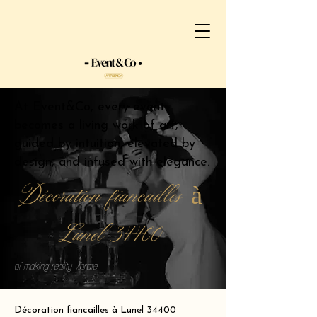
At Event&Co, every event
becomes a living work of art,
guided by intuition, elevated by
design, and infused with elegance.
Décoration fiancailles à
Lunel 34400
of making reality vibrate.
Décoration fiancailles à Lunel 34400