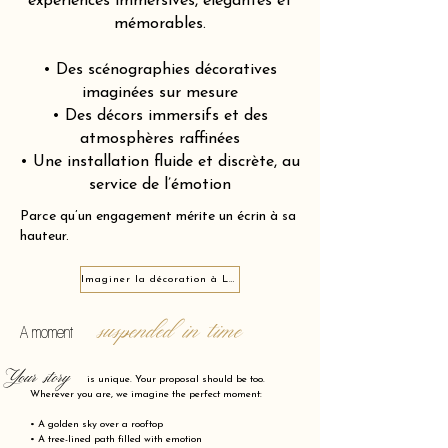
expériences immersives, élégantes et
mémorables.
• Des scénographies décoratives
imaginées sur mesure
• Des décors immersifs et des
atmosphères raffinées
• Une installation fluide et discrète, au
service de l’émotion
Parce qu’un engagement mérite un écrin à sa
hauteur.
Imaginer la décoration à Lunel 34400
suspended in time
A moment
Your story
is unique. Your proposal should be too.
Wherever you are, we imagine the perfect moment:
• A golden sky over a rooftop
• A tree-lined path filled with emotion