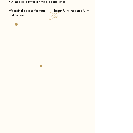
• A magical city for a timeless experience
We craft the scene for your beautifully, meaningfully,
"Yes"
just for you.