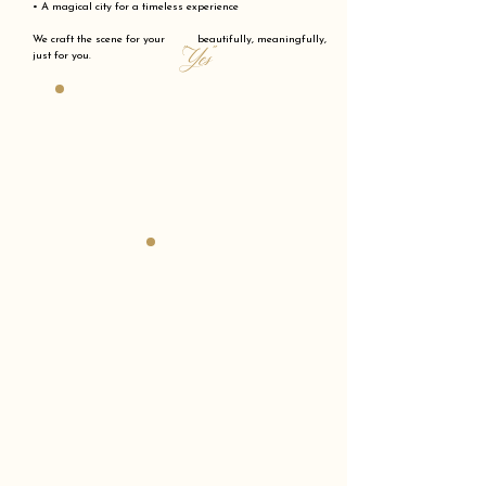
• A magical city for a timeless experience
We craft the scene for your beautifully, meaningfully,
"Yes"
just for you.