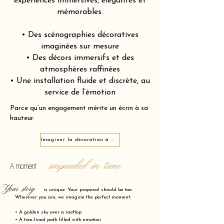
expériences immersives, élégantes et
mémorables.
• Des scénographies décoratives
imaginées sur mesure
• Des décors immersifs et des
atmosphères raffinées
• Une installation fluide et discrète, au
service de l’émotion
Parce qu’un engagement mérite un écrin à sa
hauteur.
Imaginer la décoration à Olivet 45160
suspended in time
A moment
Your story
is unique. Your proposal should be too.
Wherever you are, we imagine the perfect moment:
• A golden sky over a rooftop
• A tree-lined path filled with emotion