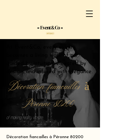
At Event&Co, every event
becomes a living work of art,
guided by intuition, elevated by
design, and infused with elegance.
Décoration fiancailles à
Péronne 80200
of making reality vibrate.
Décoration fiancailles à Péronne 80200