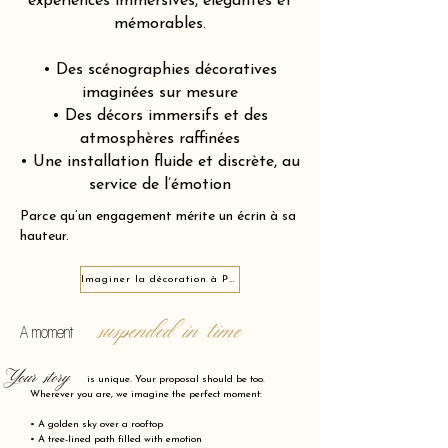
expériences immersives, élégantes et
mémorables.
• Des scénographies décoratives
imaginées sur mesure
• Des décors immersifs et des
atmosphères raffinées
• Une installation fluide et discrète, au
service de l’émotion
Parce qu’un engagement mérite un écrin à sa
hauteur.
Imaginer la décoration à Péronne 80200
suspended in time
A moment
Your story
is unique. Your proposal should be too.
Wherever you are, we imagine the perfect moment:
• A golden sky over a rooftop
• A tree-lined path filled with emotion