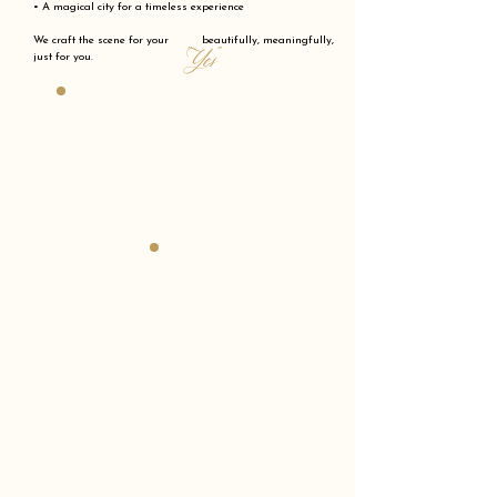
• A magical city for a timeless experience
We craft the scene for your beautifully, meaningfully,
"Yes"
just for you.