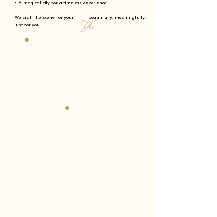
• A magical city for a timeless experience
We craft the scene for your beautifully, meaningfully,
"Yes"
just for you.