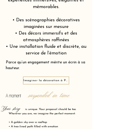
expériences immersives, élégantes et
mémorables.
• Des scénographies décoratives
imaginées sur mesure
• Des décors immersifs et des
atmosphères raffinées
• Une installation fluide et discrète, au
service de l’émotion
Parce qu’un engagement mérite un écrin à sa
hauteur.
Imaginer la décoration à Picpus 75012
suspended in time
A moment
Your story
is unique. Your proposal should be too.
Wherever you are, we imagine the perfect moment:
• A golden sky over a rooftop
• A tree-lined path filled with emotion