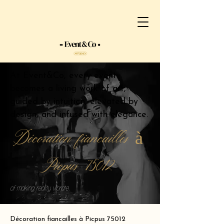
At Event&Co, every event
becomes a living work of art,
guided by intuition, elevated by
design, and infused with elegance.
Décoration fiancailles à
Picpus 75012
of making reality vibrate.
Décoration fiancailles à Picpus 75012