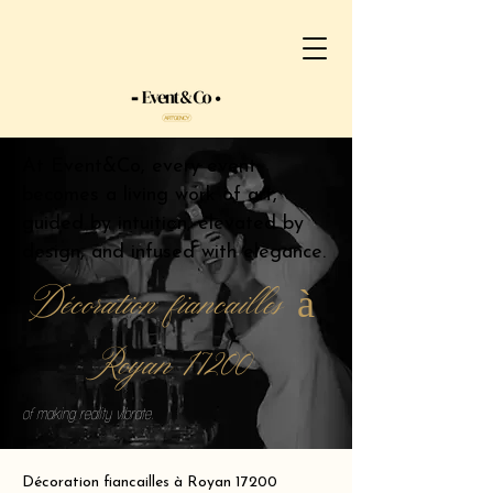
At Event&Co, every event
becomes a living work of art,
guided by intuition, elevated by
design, and infused with elegance.
Décoration fiancailles à
Royan 17200
of making reality vibrate.
Décoration fiancailles à Royan 17200