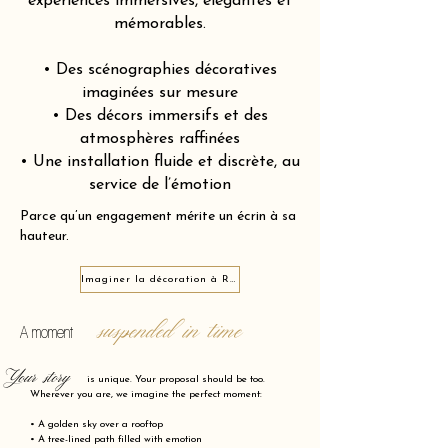
expériences immersives, élégantes et
mémorables.
• Des scénographies décoratives
imaginées sur mesure
• Des décors immersifs et des
atmosphères raffinées
• Une installation fluide et discrète, au
service de l’émotion
Parce qu’un engagement mérite un écrin à sa
hauteur.
Imaginer la décoration à Royan 17200
suspended in time
A moment
Your story
is unique. Your proposal should be too.
Wherever you are, we imagine the perfect moment:
• A golden sky over a rooftop
• A tree-lined path filled with emotion