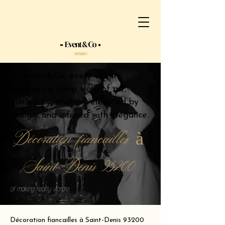
At Event&Co, every event
becomes a living work of art,
guided by intuition, elevated by
design, and infused with elegance.
Décoration fiancailles à
Saint-Denis 93200
of making reality vibrate.
Décoration fiancailles à Saint-Denis 93200