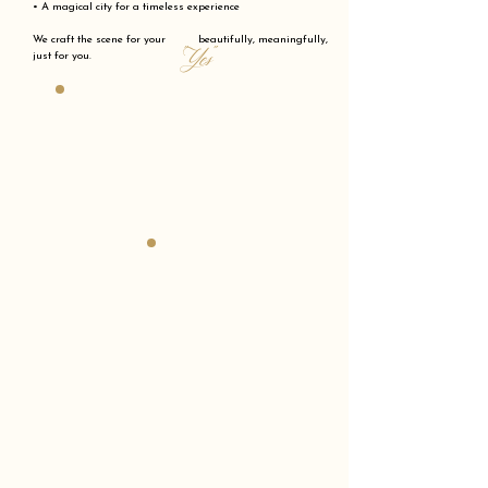
• A magical city for a timeless experience
We craft the scene for your beautifully, meaningfully,
"Yes"
just for you.