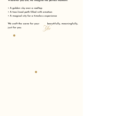
Wherever you are, we imagine the perfect moment:
• A golden sky over a rooftop
• A tree-lined path filled with emotion
• A magical city for a timeless experience
We craft the scene for your beautifully, meaningfully,
"Yes"
just for you.