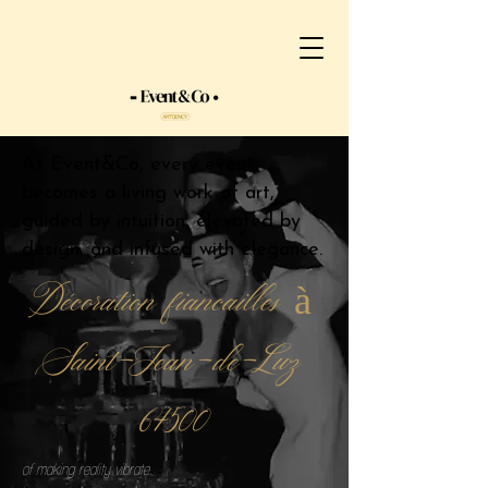
At Event&Co, every event
becomes a living work of art,
guided by intuition, elevated by
design, and infused with elegance.
Décoration fiancailles à
Saint-Jean-de-Luz
64500
of making reality vibrate.