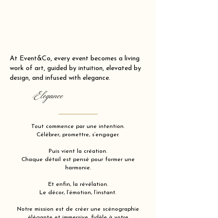
At Event&Co, every event becomes a living
work of art, guided by intuition, elevated by
design, and infused with elegance.
Elegance
Tout commence par une intention.
Célébrer, promettre, s’engager.
Puis vient la création.
Chaque détail est pensé pour former une
harmonie.
Et enfin, la révélation.
Le décor, l’émotion, l’instant.
Notre mission est de créer une scénographie
élégante et immersive, fidèle à votre