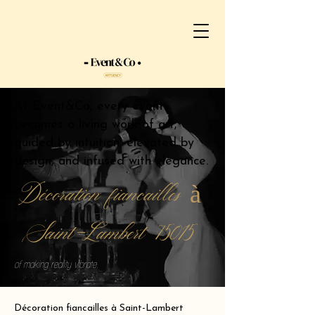
At Event&Co, every event
becomes a living work of art,
guided by intuition, elevated by
design, and infused with elegance.
Décoration fiancailles à
Saint-Lambert 75015
of making reality vibrate.
Décoration fiancailles à Saint-Lambert