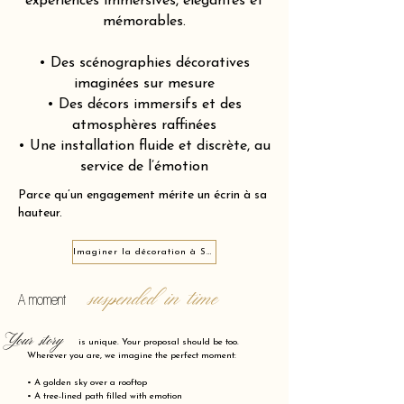
expériences immersives, élégantes et
mémorables.
• Des scénographies décoratives
imaginées sur mesure
• Des décors immersifs et des
atmosphères raffinées
• Une installation fluide et discrète, au
service de l’émotion
Parce qu’un engagement mérite un écrin à sa
hauteur.
Imaginer la décoration à Saint-Lambert 75015
suspended in time
A moment
Your story
is unique. Your proposal should be too.
Wherever you are, we imagine the perfect moment:
• A golden sky over a rooftop
• A tree-lined path filled with emotion