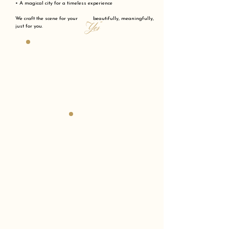
• A magical city for a timeless experience
We craft the scene for your beautifully, meaningfully,
"Yes"
just for you.