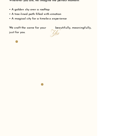
Wherever you are, we imagine the perfect moment:
• A golden sky over a rooftop
• A tree-lined path filled with emotion
• A magical city for a timeless experience
We craft the scene for your beautifully, meaningfully,
"Yes"
just for you.