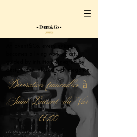
At Event&Co, every event
becomes a living work of art,
guided by intuition, elevated by
design, and infused with elegance.
Décoration fiancailles à
Saint-Laurent-du-Var
06700
of making reality vibrate.