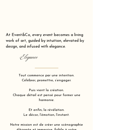
At Event&Co, every event becomes a living
work of art, guided by intuition, elevated by
design, and infused with elegance.
Elegance
Tout commence par une intention.
Célébrer, promettre, s’engager.
Puis vient la création.
Chaque détail est pensé pour former une
harmonie.
Et enfin, la révélation.
Le décor, l’émotion, l’instant.
Notre mission est de créer une scénographie
élégante et immersive, fidèle à votre