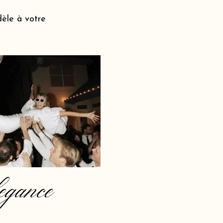
dèle à votre
egance