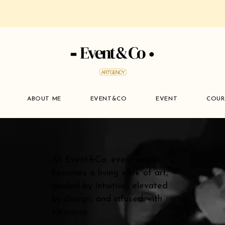
ABOUT ME
EVENT&CO
EVENT
COUR
At Event&Co, every event
becomes a living work of art,
guided by intuition, elevated
by design, and infused with
elegance.