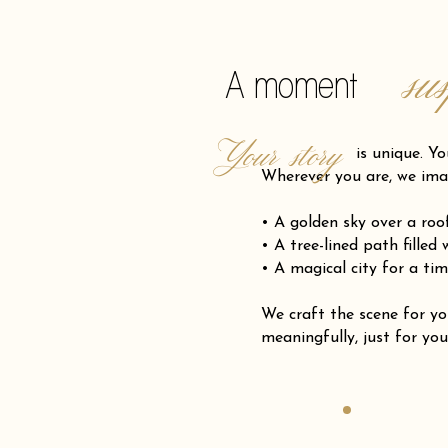
su
A moment
Your story
is unique. Your pro
Wherever you are, we ima
• A golden sky over a ro
• A tree-lined path filled
• A magical city for a tim
We craft the scene for
meaningfully, just for you