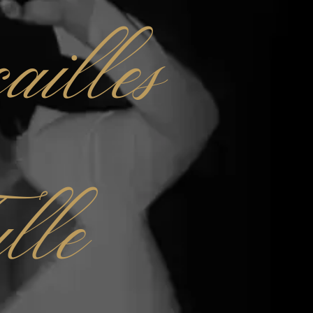
ailles
lle