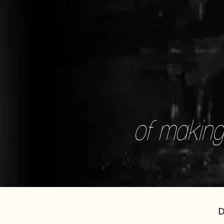
of making 
D