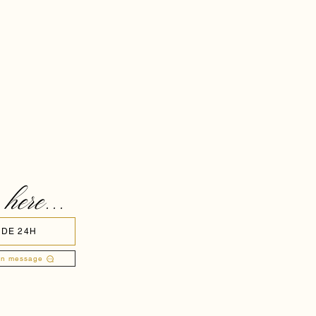
 here...
 DE 24H
un message