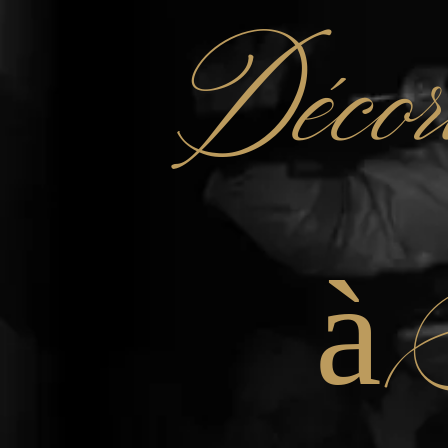
Décor
à 