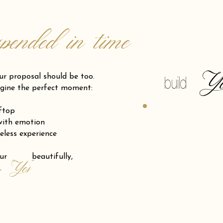
spended in time
Y
posal should be too.
build
gine the perfect moment:
oftop
 with emotion
eless experience
 your beautifully,
"Yes"
.