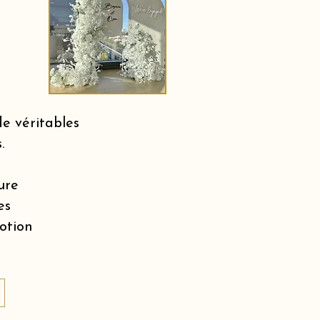
e véritables
.
ure
es
motion