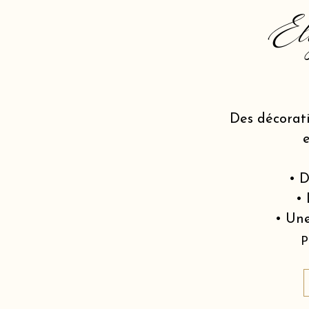
El
Des décorat
• D
• 
• Une
P