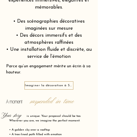
expériences immersives, élégantes et
mémorables.
• Des scénographies décoratives
imaginées sur mesure
• Des décors immersifs et des
atmosphères raffinées
• Une installation fluide et discrète, au
service de l’émotion
Parce qu’un engagement mérite un écrin à sa
hauteur.
Imaginer la décoration à Saumur 49400
suspended in time
A moment
Your story
is unique. Your proposal should be too.
Wherever you are, we imagine the perfect moment:
• A golden sky over a rooftop
• A tree-lined path filled with emotion