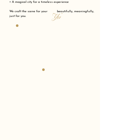
• A magical city for a timeless experience
We craft the scene for your beautifully, meaningfully,
"Yes"
just for you.