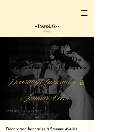
At Event&Co, every event
becomes a living work of art,
guided by intuition, elevated by
design, and infused with elegance.
Décoration fiancailles à
Saumur 49400
of making reality vibrate.
Décoration fiancailles à Saumur 49400