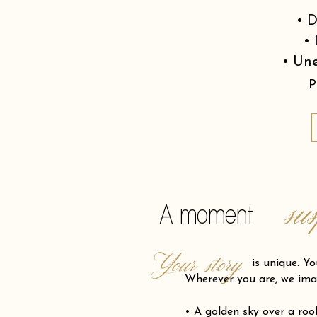
• D
• 
• Une
P
su
A moment
Your story
is unique. Your pro
Wherever you are, we ima
• A golden sky over a ro