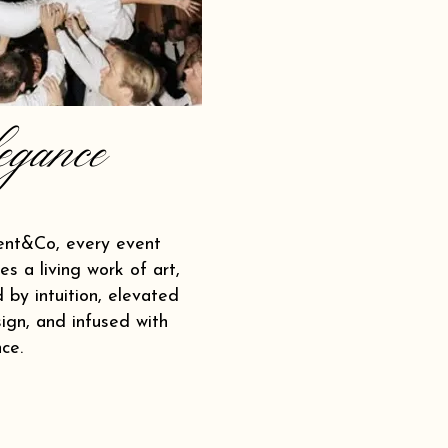
egance
ent&Co, every event
s a living work of art,
 by intuition, elevated
ign, and infused with
ce.