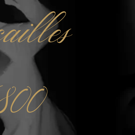
ailles
800