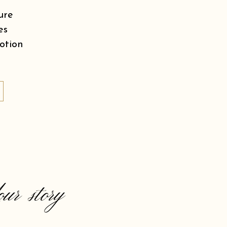
ure
es
motion
our story