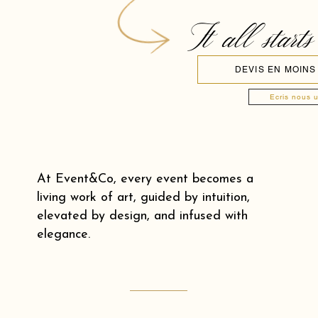
It all starts
DEVIS EN MOINS
Ecris nous 
At Event&Co, every event becomes a
living work of art, guided by intuition,
elevated by design, and infused with
elegance.