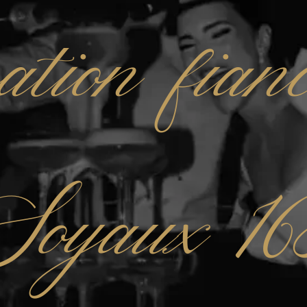
ation fianc
Soyaux 16