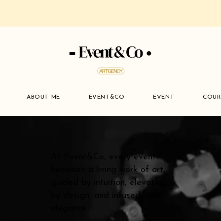
ABOUT ME
EVENT&CO
EVENT
COUR
At Event&Co, every event
becomes a living work of art,
guided by intuition, elevated
by design, and infused with
elegance.