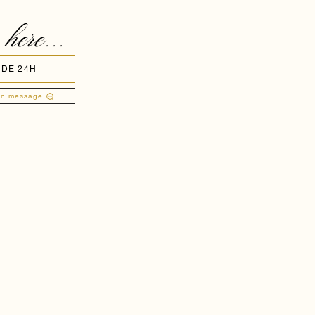
 here...
 DE 24H
un message