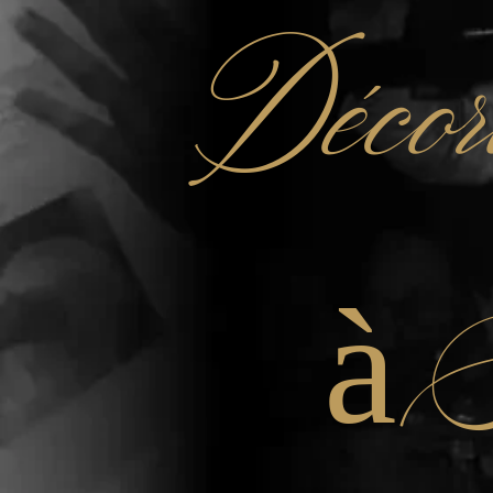
Décor
à 