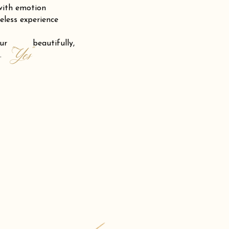
 with emotion
eless experience
 your beautifully,
"Yes"
.