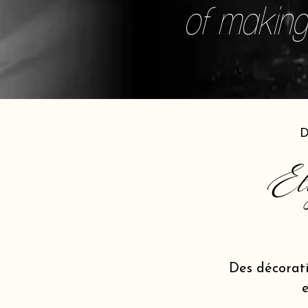
of making 
D
El
Des décorat