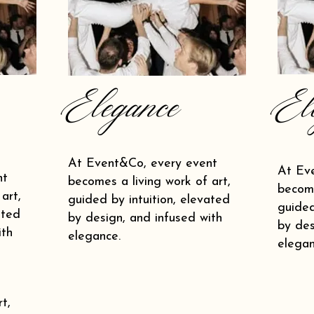
Elegance
El
At Event&Co, every event
At Ev
nt
becomes a living work of art,
become
art,
guided by intuition, elevated
guided
ated
by design, and infused with
by des
ith
elegance.
elegan
t,