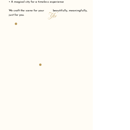
• A magical city for a timeless experience
We craft the scene for your beautifully, meaningfully,
"Yes"
just for you.