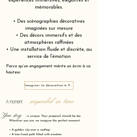
expériences immersives, élégantes et
mémorables.
• Des scénographies décoratives
imaginées sur mesure
• Des décors immersifs et des
atmosphères raffinées
• Une installation fluide et discrète, au
service de l’émotion
Parce qu’un engagement mérite un écrin à sa
hauteur.
Imaginer la décoration à Valence 26000
suspended in time
A moment
Your story
is unique. Your proposal should be too.
Wherever you are, we imagine the perfect moment:
• A golden sky over a rooftop
• A tree-lined path filled with emotion