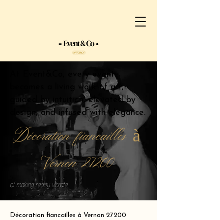
At Event&Co, every event
becomes a living work of art,
guided by intuition, elevated by
design, and infused with elegance.
Décoration fiancailles à
Vernon 27200
of making reality vibrate.
Décoration fiancailles à Vernon 27200