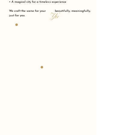
• A magical city for a timeless experience
We craft the scene for your beautifully, meaningfully,
"Yes"
just for you.