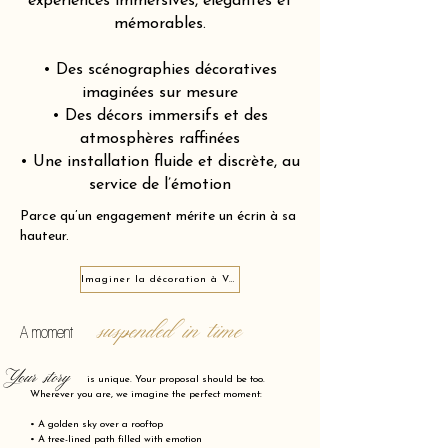
expériences immersives, élégantes et
mémorables.
• Des scénographies décoratives
imaginées sur mesure
• Des décors immersifs et des
atmosphères raffinées
• Une installation fluide et discrète, au
service de l’émotion
Parce qu’un engagement mérite un écrin à sa
hauteur.
Imaginer la décoration à Vernon 27200
suspended in time
A moment
Your story
is unique. Your proposal should be too.
Wherever you are, we imagine the perfect moment:
• A golden sky over a rooftop
• A tree-lined path filled with emotion