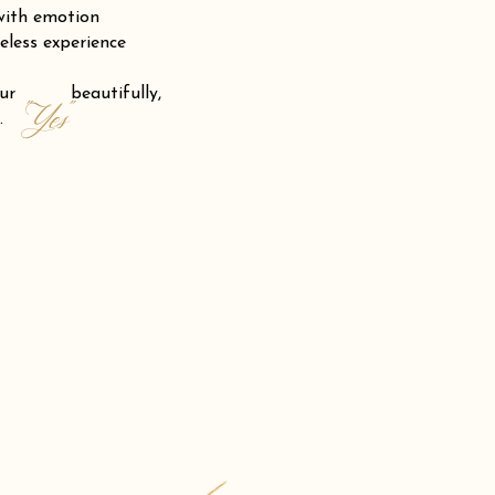
 with emotion
eless experience
 your beautifully,
"Yes"
.