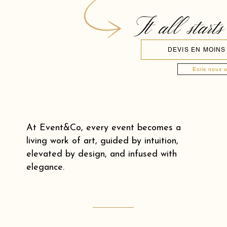
It all starts
DEVIS EN MOINS
Ecris nous 
At Event&Co, every event becomes a
living work of art, guided by intuition,
elevated by design, and infused with
elegance.