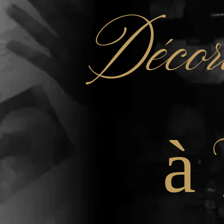
Décor
à 