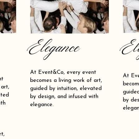
Elegance
El
At Event&Co, every event
At Ev
nt
becomes a living work of art,
become
art,
guided by intuition, elevated
guided
ated
by design, and infused with
by des
ith
elegance.
elegan
t,