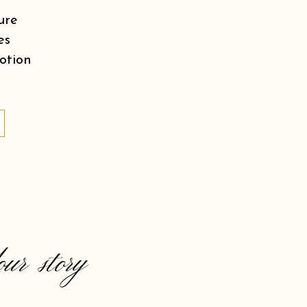
ure
es
motion
our story