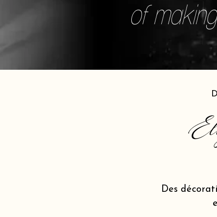
of making 
D
El
Des décorat