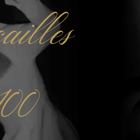
ailles
100