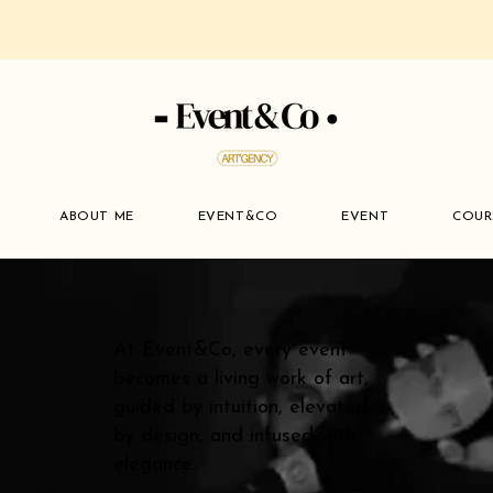
ABOUT ME
EVENT&CO
EVENT
COUR
At Event&Co, every event
becomes a living work of art,
guided by intuition, elevated
by design, and infused with
elegance.