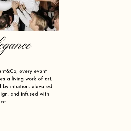
egance
ent&Co, every event
s a living work of art,
 by intuition, elevated
ign, and infused with
ce.