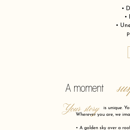
• D
• 
• Une
P
su
A moment
Your story
is unique. Your pro
Wherever you are, we ima
• A golden sky over a ro