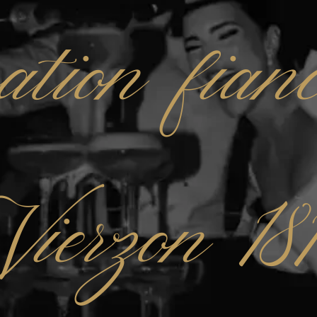
ation fianc
Vierzon 18