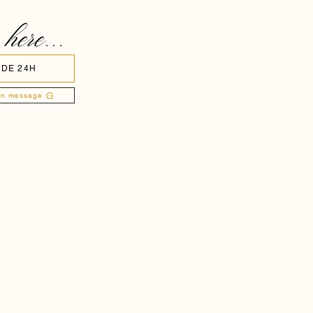
 here...
 DE 24H
un message