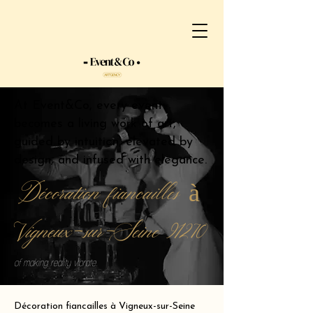
At Event&Co, every event
becomes a living work of art,
guided by intuition, elevated by
design, and infused with elegance.
Décoration fiancailles à
Vigneux-sur-Seine 91270
of making reality vibrate.
Décoration fiancailles à Vigneux-sur-Seine