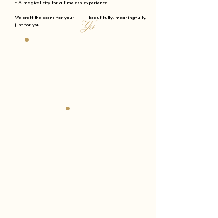
• A magical city for a timeless experience
We craft the scene for your beautifully, meaningfully,
"Yes"
just for you.