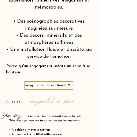
expériences immersives, élégantes et
mémorables.
• Des scénographies décoratives
imaginées sur mesure
• Des décors immersifs et des
atmosphères raffinées
• Une installation fluide et discrète, au
service de l’émotion
Parce qu’un engagement mérite un écrin à sa
hauteur.
Imaginer la décoration à Vigneux-sur-Seine 91270
suspended in time
A moment
Your story
is unique. Your proposal should be too.
Wherever you are, we imagine the perfect moment:
• A golden sky over a rooftop
• A tree-lined path filled with emotion