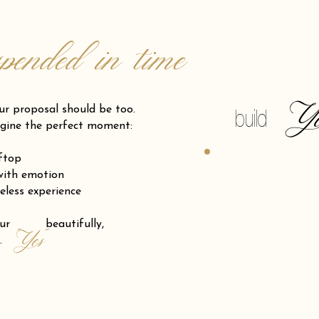
spended in time
Y
posal should be too.
build
gine the perfect moment:
oftop
 with emotion
eless experience
 your beautifully,
"Yes"
.