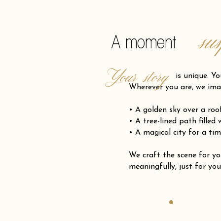
su
A moment
Your story
is unique. Your pro
Wherever you are, we ima
• A golden sky over a ro
• A tree-lined path filled
• A magical city for a tim
We craft the scene for
meaningfully, just for you