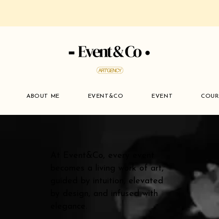
ABOUT ME
EVENT&CO
EVENT
COUR
At Event&Co, every event
becomes a living work of art,
guided by intuition, elevated
by design, and infused with
elegance.