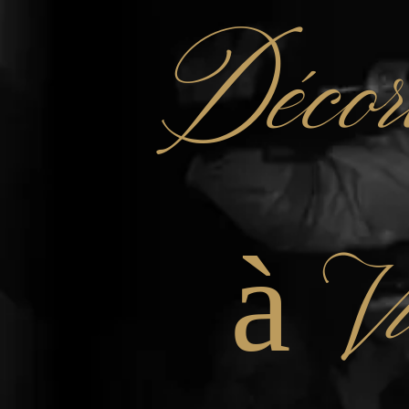
Décor
à V