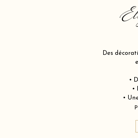
El
Des décorat
• D
• 
• Une
P