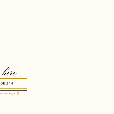
 here...
 DE 24H
un message