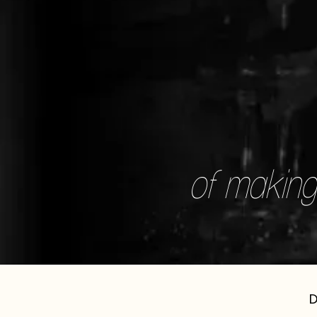
of making 
D