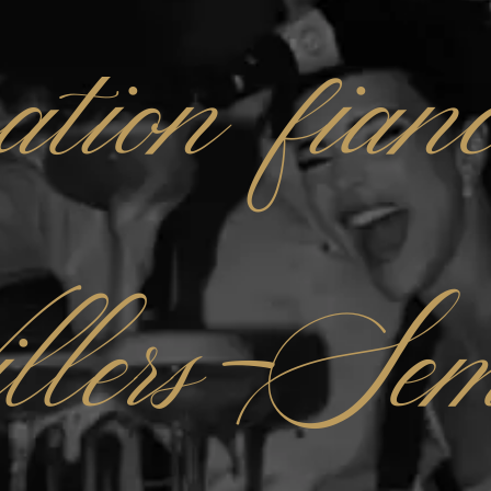
ation fianc
illers-Sem