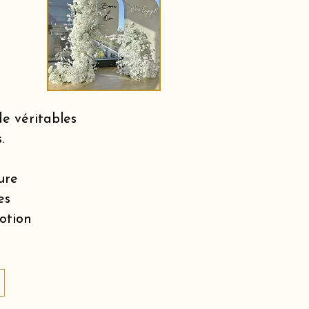
e véritables
.
ure
es
motion