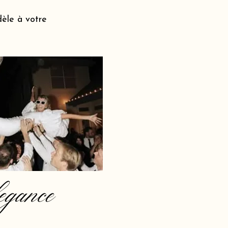
dèle à votre
egance