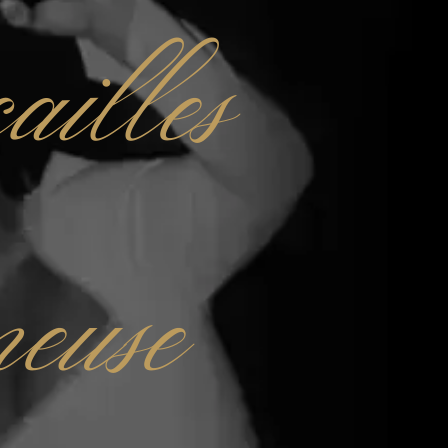
ailles
euse