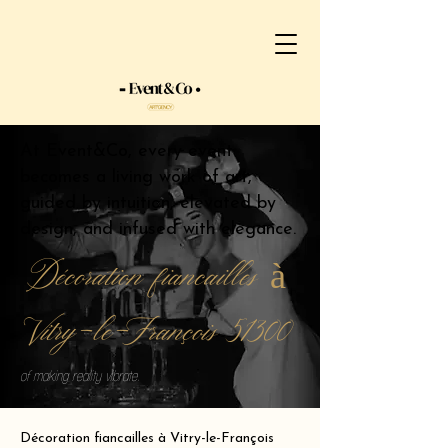
At Event&Co, every event
becomes a living work of art,
guided by intuition, elevated by
design, and infused with elegance.
Décoration fiancailles à
Vitry-le-François 51300
of making reality vibrate.
Décoration fiancailles à Vitry-le-François