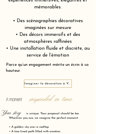
expériences immersives, élégantes et
mémorables.
• Des scénographies décoratives
imaginées sur mesure
• Des décors immersifs et des
atmosphères raffinées
• Une installation fluide et discrète, au
service de l’émotion
Parce qu’un engagement mérite un écrin à sa
hauteur.
Imaginer la décoration à Vitry-le-François 51300
suspended in time
A moment
Your story
is unique. Your proposal should be too.
Wherever you are, we imagine the perfect moment:
• A golden sky over a rooftop
• A tree-lined path filled with emotion