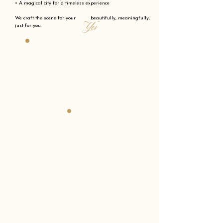
• A magical city for a timeless experience
We craft the scene for your beautifully, meaningfully,
"Yes"
just for you.