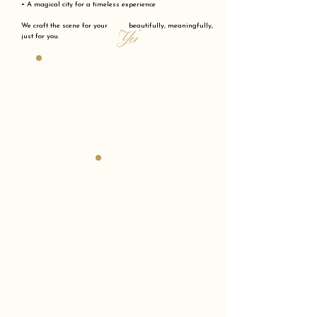
• A magical city for a timeless experience
We craft the scene for your beautifully, meaningfully,
"Yes"
just for you.