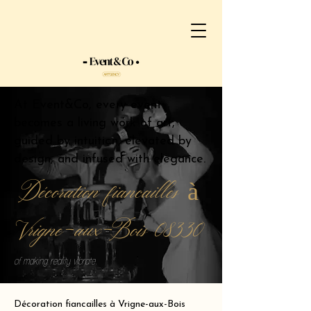
At Event&Co, every event
becomes a living work of art,
guided by intuition, elevated by
design, and infused with elegance.
Décoration fiancailles à
Vrigne-aux-Bois 08330
of making reality vibrate.
Décoration fiancailles à Vrigne-aux-Bois