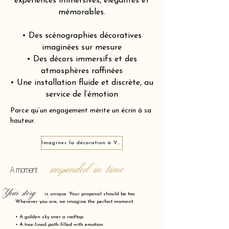
expériences immersives, élégantes et
mémorables.
• Des scénographies décoratives
imaginées sur mesure
• Des décors immersifs et des
atmosphères raffinées
• Une installation fluide et discrète, au
service de l’émotion
Parce qu’un engagement mérite un écrin à sa
hauteur.
Imaginer la décoration à Vrigne-aux-Bois 08330
suspended in time
A moment
Your story
is unique. Your proposal should be too.
Wherever you are, we imagine the perfect moment:
• A golden sky over a rooftop
• A tree-lined path filled with emotion